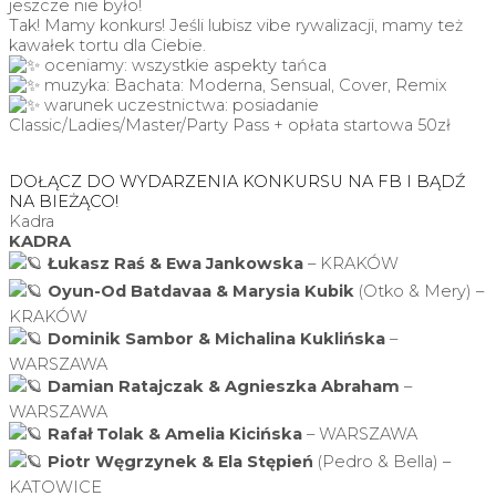
jeszcze nie było!
Tak! Mamy konkurs! Jeśli lubisz vibe rywalizacji, mamy też
kawałek tortu dla Ciebie.
oceniamy: wszystkie aspekty tańca
muzyka: Bachata: Moderna, Sensual, Cover, Remix
warunek uczestnictwa: posiadanie
Classic/Ladies/Master/Party Pass + opłata startowa 50zł
DOŁĄCZ DO WYDARZENIA KONKURSU NA FB I BĄDŹ
NA BIEŻĄCO!
Kadra
KADRA
Łukasz Raś & Ewa Jankowska
– KRAKÓW
Oyun-Od Batdavaa & Marysia Kubik
(Otko & Mery) –
KRAKÓW
Dominik Sambor & Michalina Kuklińska
–
WARSZAWA
Damian Ratajczak & Agnieszka Abraham
–
WARSZAWA
Rafał Tolak & Amelia Kicińska
– WARSZAWA
Piotr Węgrzynek & Ela Stępień
(Pedro & Bella) –
KATOWICE