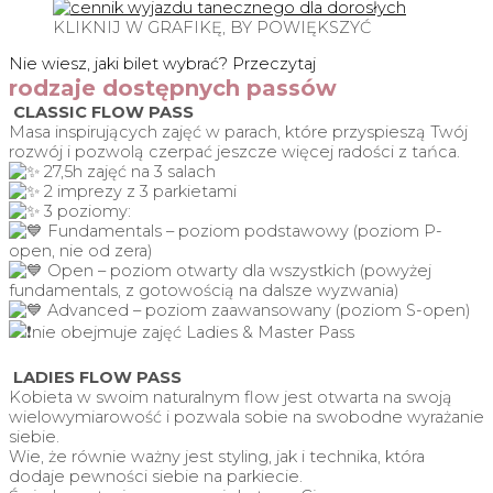
KLIKNIJ W GRAFIKĘ, BY POWIĘKSZYĆ
Nie wiesz, jaki bilet wybrać? Przeczytaj
rodzaje dostępnych passów
CLASSIC FLOW PASS
Masa inspirujących zajęć w parach, które przyspieszą Twój
rozwój i pozwolą czerpać jeszcze więcej radości z tańca.
27,5h zajęć na 3 salach
2 imprezy z 3 parkietami
3 poziomy:
Fundamentals – poziom podstawowy (poziom P-
open, nie od zera)
Open – poziom otwarty dla wszystkich (powyżej
fundamentals, z gotowością na dalsze wyzwania)
Advanced – poziom zaawansowany (poziom S-open)
nie obejmuje zajęć Ladies & Master Pass
LADIES FLOW PASS
Kobieta w swoim naturalnym flow jest otwarta na swoją
wielowymiarowość i pozwala sobie na swobodne wyrażanie
siebie.
Wie, że równie ważny jest styling, jak i technika, która
dodaje pewności siebie na parkiecie.