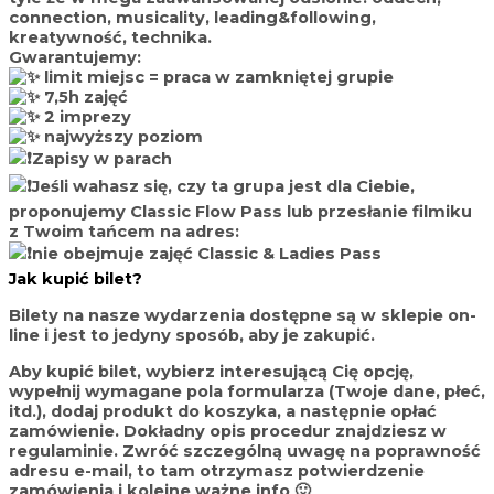
connection, musicality, leading&following,
kreatywność, technika.
Gwarantujemy:
limit miejsc = praca w zamkniętej grupie
7,5h zajęć
2 imprezy
najwyższy poziom
Zapisy w parach
Jeśli wahasz się, czy ta grupa jest dla Ciebie,
proponujemy Classic Flow Pass lub przesłanie filmiku
z Twoim tańcem na adres:
nie obejmuje zajęć Classic & Ladies Pass
Jak kupić bilet?
Bilety na nasze wydarzenia dostępne są w sklepie on-
line i jest to jedyny sposób, aby je zakupić.
Aby kupić bilet, wybierz interesującą Cię opcję,
wypełnij wymagane pola formularza (Twoje dane, płeć,
itd.), dodaj produkt do koszyka, a następnie opłać
zamówienie. Dokładny opis procedur znajdziesz w
regulaminie. Zwróć szczególną uwagę na
poprawność
adresu e-mail
, to tam otrzymasz potwierdzenie
zamówienia i kolejne ważne info 🙂