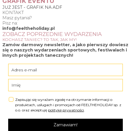
GRAFIK EVENTU
JUŻ JEST - GRAFIK NA ADF
KONTAKT
Masz pytania?
Pisz na:
info@feeltheholiday.pl
ZOBACZ POPRZEDNIE WYDARZENIA
KOCHASZ TANIEC? TO TAK, JAK MY!
Zamów
darmowy newsletter
, a jako pierwszy dowiesz
się o naszych wydarzeniach sportowych, festiwalach i
innych projektach tanecznych!
Zapisując się wyrażam zgodę na otrzymanie informacji o
produktach, usługach i promocjach od FEELTHEHOLIDAY sp. z
o.o. oraz akceptuję
politykę prywatności
.
Zamawiam!