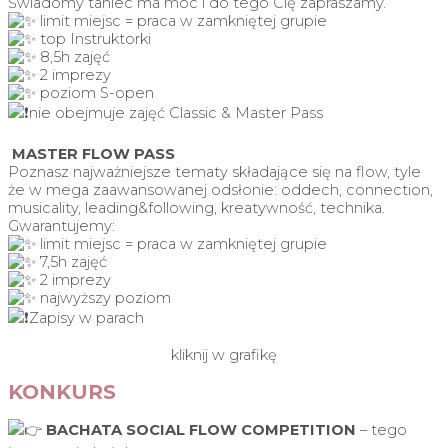
Świadomy taniec ma moc i do tego Cię zapraszamy.
limit miejsc = praca w zamkniętej grupie
top Instruktorki
8,5h zajęć
2 imprezy
poziom S-open
nie obejmuje zajęć Classic & Master Pass
MASTER FLOW PASS
Poznasz najważniejsze tematy składające się na flow, tyle
że w mega zaawansowanej odsłonie: oddech, connection,
musicality, leading&following, kreatywność, technika.
Gwarantujemy:
limit miejsc = praca w zamkniętej grupie
7,5h zajęć
2 imprezy
najwyższy poziom
Zapisy w parach
kliknij w grafikę
KONKURS
BACHATA SOCIAL FLOW COMPETITION
– tego