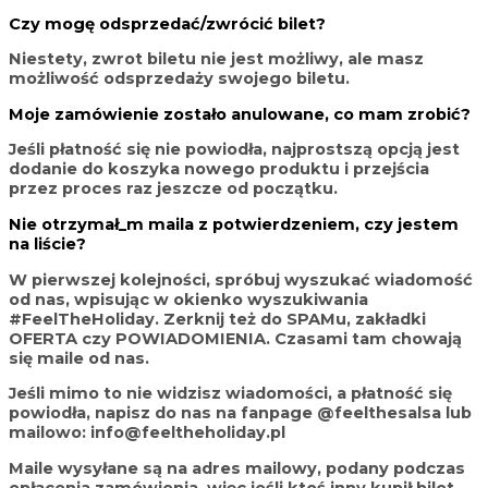
Czy mogę odsprzedać/zwrócić bilet?
Niestety, zwrot biletu nie jest możliwy, ale masz
możliwość odsprzedaży swojego biletu.
Moje zamówienie zostało anulowane, co mam zrobić?
Jeśli płatność się nie powiodła, najprostszą opcją jest
dodanie do koszyka nowego produktu i przejścia
przez proces raz jeszcze od początku.
Nie otrzymał_m maila z potwierdzeniem, czy jestem
na liście?
W pierwszej kolejności, spróbuj wyszukać wiadomość
od nas, wpisując w okienko wyszukiwania
#FeelTheHoliday.
Zerknij też do SPAMu, zakładki
OFERTA czy POWIADOMIENIA. Czasami tam chowają
się maile od nas.
Jeśli mimo to nie widzisz wiadomości, a płatność się
powiodła, napisz do nas na fanpage @feelthesalsa lub
mailowo: info@feeltheholiday.pl
Maile wysyłane są na adres mailowy, podany podczas
opłacenia zamówienia, więc jeśli ktoś inny kupił bilet