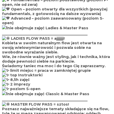
Fundamentals – poziom podstawowy (poziom P-
open, nie od zera)
Open – poziom otwarty dla wszystkich (powyżej
fundamentals, z gotowością na dalsze wyzwania)
Advanced – poziom zaawansowany (poziom S-
open)
nie obejmuje zajęć Ladies & Master Pass
________________________________________________
LADIES FLOW PASS
= ajjjjjjj!
Kobieta w swoim naturalnym flow jest otwarta na
swoją wielowymiarowość i pozwala sobie na
swobodne wyrażanie siebie.
Wie, że równie ważny jest styling, jak i technika, która
dodaje pewności siebie na parkiecie.
Świadomy taniec ma moc i do tego Cię zapraszamy.
limit miejsc = praca w zamkniętej grupie
top Instruktorki
8,5h zajęć
2 imprezy
poziom S-open
nie obejmuje zajęć Classic & Master Pass
________________________________________________
MASTER FLOW PASS
= sztos!
Poznasz najważniejsze tematy składające się na flow,
tyle że w mega zaawansowanej odsłonie: oddech,