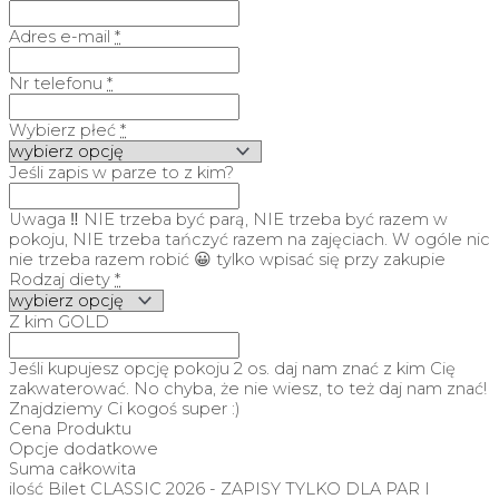
Adres e-mail
*
Nr telefonu
*
Wybierz płeć
*
Jeśli zapis w parze to z kim?
Uwaga ‼️ NIE trzeba być parą, NIE trzeba być razem w
pokoju, NIE trzeba tańczyć razem na zajęciach. W ogóle nic
nie trzeba razem robić 😀 tylko wpisać się przy zakupie
Rodzaj diety
*
Z kim GOLD
Jeśli kupujesz opcję pokoju 2 os. daj nam znać z kim Cię
zakwaterować. No chyba, że nie wiesz, to też daj nam znać!
Znajdziemy Ci kogoś super :)
Cena Produktu
Opcje dodatkowe
Suma całkowita
ilość Bilet CLASSIC 2026 - ZAPISY TYLKO DLA PAR I