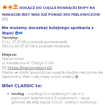
🔥☀️⛱️
DOŁĄCZ DO CIĄGLE ROSNĄCEJ EKIPY NA
WAKACJE! JEST WAS JUŻ PONAD 300 FEELOWICZÓW
❤️‍🔥🙏
Nie możemy doczekać kolejnego spotkania z
Wami
😎🍉
Terminy:
FULL 27-31.08 (czwartek-poniedziałek)
REGULAR 27-30.08 (czwartek-niedziela)
Miejsce:
Manor Hotel
ul. Kanarkowa 47, Olsztyn 11-041
👉🏼
https://manorresort.pl/
Ważne 📣 strefa Spa podczas wyjazdu będzie nieczynna, ale
zapewnimy Wam całą masę innych atrakcji 😀
Bilet CLASSIC to:
nocleg
– w pokoju 3-4 osobowym, lub w 2-
piętrowym segmencie 4-5 osobowym – opcja
głównie dla ekip (opcja GOLD – pokój 2-osobowy)