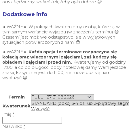
nas i będziemy szukać tak, żeby było dobrze 😉
Dodatkowe info
🔸WAŻNE🔸 W pokojach kwaterujemy osoby, które są w
tym samym wariancie wyjazdu (w znaczeniu terminu) 😊
Czasami jest możliwe odstępstwo, ale w wyjątkowych
sytuacjach potwierdzonych z nami 😉
🔸WAŻNE🔸
Każda opcja terminowe rozpoczyna się
kolacją oraz wieczornymi zajęciami, zaś kończy się
obiadem i zajęciami przed nim.
Kwaterujemy od godziny
17:00, a co do długości doby hotelowej damy Wam jeszcze
znaka, klasycznie jest do 11:00, ale może uda się nam
wydłużyć 😉
Termin
Kwaterunek
Wyczyść
Imię
*
Nazwisko
*