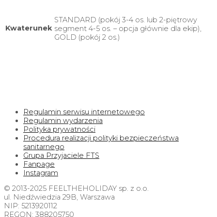
STANDARD (pokój 3-4 os. lub 2-piętrowy
Kwaterunek
segment 4-5 os. – opcja głównie dla ekip),
GOLD (pokój 2 os.)
Regulamin serwisu internetowego
Regulamin wydarzenia
Polityka prywatności
Procedura realizacji polityki bezpieczeństwa
sanitarnego
Grupa Przyjaciele FTS
Fanpage
Instagram
© 2013-2025 FEELTHEHOLIDAY sp. z o.o.
ul. Niedźwiedzia 29B, Warszawa
NIP: 5213920112
REGON: 388205750