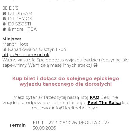
👉🏼 DJ’S
🪩 DJ DREAM
🪩 DJ PEMOS
🪩 DJ SZOSTI
🪩 & more… TBA
Miejsce:
Manor Hotel
ul. Kanarkowa 47, Olsztyn 11-041
https://manorresort.pl/
Ważne 📣 strefa Spa podczas wyjazdu będzie nieczynna, ale
zapewnimy Wam całą masę innych atrakcji 😀
Kup bilet i dołącz do kolejnego epickiego
wyjazdu tanecznego dla dorosłych!
Masz pytania? Przeczytaj naszą listę
FAQ
. Jeśli nie
znajdujesz odpowiedzi, pisz na fanpage
Feel The Salsa
lub
mailowo: info@feeltheholiday.pl
FULL – 27-31.08.2026, REGULAR – 27-
Termin
30.08.2026