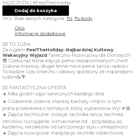
MĘŻCZYZN | #FeelTheHoliday
Dodaj do koszyka
SKU:
Brak danych
Kategorie:
fts
,
fts-kody
Opis
Informacje dodatkowe
👉🏼 TO JUŻ!🔆
Za rogiem
FeelTheHoliday: Najbardziej Kultowy
Wakacyjny Wyjazd
Taneczno-Rozwojowy dla Dorosłych!
😎 Czeka nas letnia edycja, pełna niezapomnianych chwil!
Szalone imprezy, długie letnie noce pełne tańca i radości.
To będzie czas śmiechu i zabawy spędzony ze wspaniałymi
ludźmi🥳🌴
👉🏼 FANTASTYCZNA OFERTA
☀️ Kilka godzin zajęć tanecznych każdego dnia
☀️ Codzienne, szalone imprezy bachaty i impro, w tym
jedna przebierana o tematyce, którą wybierzecie Wy! 🫵🏼
☀️ Zajęcia techniczne: izolacje, technika tańca, technika
obrotów, rozciąganie, wzmacnianie itd…; przydadzą się
każdemu, niezależnie od tańczonego stylu i umiejętności.
☀️ Zajęcia rozwojowe: medytacje, techniki oddechowe,