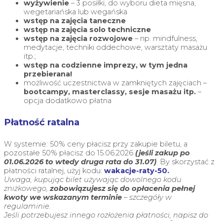
wyżywienie
– 3 posiłki, do wyboru dieta mięsna,
wegetariańska lub wegańska
wstęp na zajęcia taneczne
wstęp na zajęcia solo techniczne
wstęp na zajęcia rozwojowe
– np. mindfulness,
medytacje, techniki oddechowe, warsztaty masażu
itp.;
wstęp na codzienne imprezy, w tym jedna
przebierana!
możliwość uczestnictwa w zamkniętych zajęciach –
bootcampy, masterclassy, sesje masażu itp.
–
opcja dodatkowo płatna
Płatność ratalna
W systemie: 50% ceny płacisz przy zakupie biletu, a
pozostałe 50% płacisz do 15.06.2026
(jeśli zakup po
01.06.2026 to wtedy druga rata do 31.07)
. By skorzystać z
płatności ratalnej, użyj kodu:
wakacje-raty-50.
Uwaga, kupując bilet używając dowolnego kodu
zniżkowego,
zobowiązujesz się do opłacenia pełnej
kwoty we wskazanym terminie
– szczegóły w
regulaminie.
Jeśli potrzebujesz innego rozłożenia płatności, napisz do