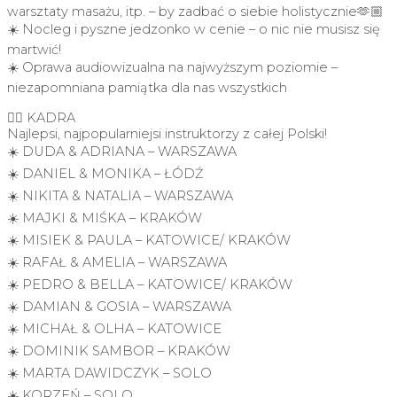
warsztaty masażu, itp. – by zadbać o siebie holistycznie🫶🏼
☀️ Nocleg i pyszne jedzonko w cenie – o nic nie musisz się
martwić!
☀️ Oprawa audiowizualna na najwyższym poziomie –
niezapomniana pamiątka dla nas wszystkich
👉🏼 KADRA
Najlepsi, najpopularniejsi instruktorzy z całej Polski!
☀️ DUDA & ADRIANA – WARSZAWA
☀️ DANIEL & MONIKA – ŁÓDŹ
☀️ NIKITA & NATALIA – WARSZAWA
☀️ MAJKI & MIŚKA – KRAKÓW
☀️ MISIEK & PAULA – KATOWICE/ KRAKÓW
☀️ RAFAŁ & AMELIA – WARSZAWA
☀️ PEDRO & BELLA – KATOWICE/ KRAKÓW
☀️ DAMIAN & GOSIA – WARSZAWA
☀️ MICHAŁ & OLHA – KATOWICE
☀️ DOMINIK SAMBOR – KRAKÓW
☀️ MARTA DAWIDCZYK – SOLO
☀️ KORZEŃ – SOLO