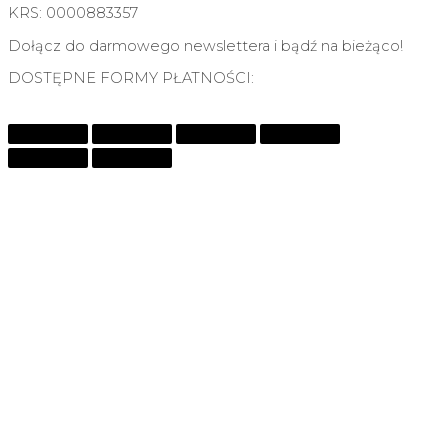
KRS: 0000883357
Dołącz do darmowego newslettera i bądź na bieżąco!
DOSTĘPNE FORMY PŁATNOŚCI: