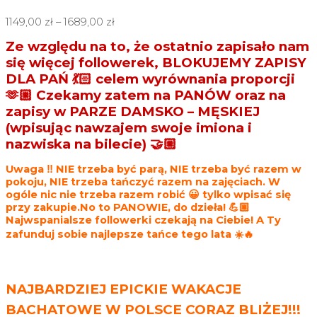
1149,00
zł
–
1689,00
zł
Ze względu na to, że ostatnio zapisało nam
się więcej followerek, BLOKUJEMY ZAPISY
DLA PAŃ 💃🏻 celem wyrównania proporcji
🫶🏼 Czekamy zatem na PANÓW oraz na
zapisy w PARZE DAMSKO – MĘSKIEJ
(wpisując nawzajem swoje imiona i
nazwiska na bilecie) 🤝🏼
Uwaga ‼️ NIE trzeba być parą, NIE trzeba być razem w
pokoju, NIE trzeba tańczyć razem na zajęciach. W
ogóle nic nie trzeba razem robić 😀 tylko wpisać się
przy zakupie.
No to PANOWIE, do dzieła! 💪🏼
Najwspanialsze followerki czekają na Ciebie! A Ty
zafunduj sobie najlepsze tańce tego lata ☀️🔥
NAJBARDZIEJ EPICKIE WAKACJE
BACHATOWE W POLSCE CORAZ BLIŻEJ!!!