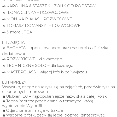
☀️ KAROLINA & STASZEK – ZOUK OD PODSTAW
☀️ ILONA GLINKA – ROZWOJOWE
☀️ MONIKA BIAŁAS – ROZWOJOWE
☀️ TOMASZ DOMAŃSKI – ROZWOJOWE
☀️ & more… TBA
👉🏼 ZAJĘCIA
☀️ BACHATA – open, advanced oraz masterclass (ścieżka
dodatkowa)
☀️ ROZWOJOWE – dla każdego
☀️ TECHNICZNE SOLO – dla każdego
☀️ MASTERCLASS – więcej info bliżej wyjazdu
👉🏼 IMPREZY
Wszystko, czego nauczysz się na zajęciach, przećwiczysz na
całonocnych imprezach:
🔥Ulubieni DJ – najpopularniejsze nazwiska z całej Polski
🔥Jedna impreza przebierana, o tematyce, którą
wybierzecie Wy! 🫵🏼
🔥Odjechane animacje w trakcie
🔥Wspólne biforki, żeby się lepiej poznać i zintegrować